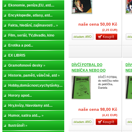
Ekonomie, peníze,EU, atd....
Encyklopedie, atlasy, atd...
naše cena
50,00 Kč
Fakta, hledání, zajímavosti ..
»
(2,25 EUR)
Film, seriál, TV,divadlo, kino
Erotika a pod...
EX LIBRIS
DÍVČÍ FOTBAL DO
DÍV
Gramofonové desky
»
NEBÍČKA NEBO DO
NE
Historie, paměti, válečné, atd
»
PEKLÍČKA
PE
DÍVČÍ FOTBAL
do nebíčka nebo
do peklíčka,
Hobby,domácnost,vychytávky....
Daniela
»
Horory apod...
Hry,kvízy, hlavolamy atd....
naše cena
98,00 Kč
Humor, satira atd..,.
»
(4,41 EUR)
Ilustrátoři
»