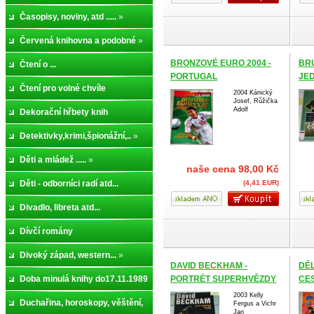
kazety,
Časopisy, noviny, atd .....
»
»
Červená knihovna a podobné
»
BRONZOVÉ EURO 2004 -
BR
Čtení o ...
PORTUGAL
JE
Čtení pro volné chvíle
2004 Kánický
Josef, Růžička
Adolf
Dekorační hřbety knih
Detektivky,krimi,špionážní,..
»
Děti a mládež .....
»
naše cena
98,00 Kč
Děti - odborníci radí atd...
(4,41 EUR)
Divadlo, libreta atd...
Dívčí romány
Divoký západ, western...
»
DAVID BECKHAM -
DĚL
Doba minulá knihy do17.11.1989
PORTRÉT SUPERHVĚZDY
CES
CE
2003 Kelly
»
Duchařina, horoskopy, věštění,
Fergus a Vichr
FO
Jan