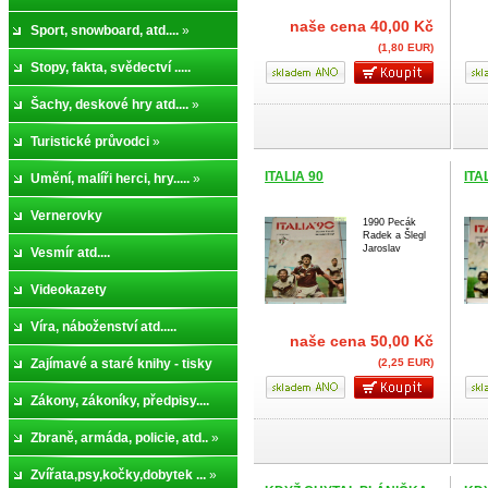
naše cena
40,00 Kč
Sport, snowboard, atd....
»
(1,80 EUR)
Stopy, fakta, svědectví .....
Šachy, deskové hry atd....
»
Turistické průvodci
»
ITALIA 90
ITA
Umění, malíři herci, hry.....
»
Vernerovky
1990 Pecák
Radek a Šlegl
Jaroslav
Vesmír atd....
Videokazety
Víra, náboženství atd.....
naše cena
50,00 Kč
Zajímavé a staré knihy - tisky
(2,25 EUR)
Zákony, zákoníky, předpisy....
Zbraně, armáda, policie, atd..
»
Zvířata,psy,kočky,dobytek ...
»