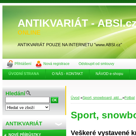
ANTIKVARIÁT - ABSI.
ONLINE
ANTIKVARIÁT POUZE NA INTERNETU "www.ABSI.cz"
Přihlášení
Nová registrace
Odstoupit od smlouvy
ÚVODNÍ STRANA
O NÁS - KONTAKT
NÁVOD e-shopu
Hledání
»
»
Úvod
Sport, snowboard, atd....
Fotbal
Sport, snowboa
ANTIKVARIÁT
Veškeré vystavené k
NOVÉ PŘÍRŮSTKY