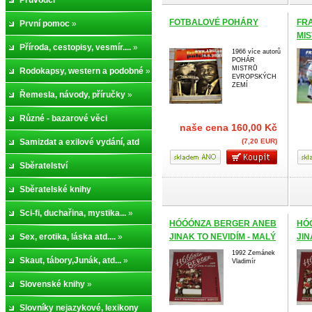
Průvodci
FOTBALOVÉ POHÁRY
FRA
První pomoc
»
MIS
Příroda, cestopisy, vesmír....
»
FO
1966 více autorů
POHÁR
MISTRŮ
Rodokapsy, western a podobné
»
EVROPSKÝCH
ZEMÍ
Řemesla, návody, příručky
»
Různé - bazarové věci
naše cena
160,00 Kč
Samizdat a exilové vydání, atd
(7,20 EUR)
Sběratelství
Sběratelské knihy
Sci-fi, duchařina, mystika...
»
HÓÓÓNZA BERGER ANEB
HÓ
Sex, erotika, láska atd....
»
JINAK TO NEVIDÍM - MALÝ
JIN
ČESKOSLOVENSKÝ
ČE
1992 Zemánek
Skaut, tábory,Junák, atd...
»
Vladimír
ANPFIFF
ANP
Slovenské knihy
»
Slovníky nejazykové, lexikony