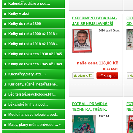
Kalendáře, diáře a pod....
Knihy v akci
EXPERIMENT BECKHAM -
FOT
Knihy do roku 1899
JAK SE NEJSLAVNĚJŠÍ
OD
SPORTOVEC SVĚTA
ZAČ
2010 Wahl Grant
Knihy od roku 1900 až 1918
»
POKOUŠEL DOBÝT
AMERIKU
Knihy od roku 1918 až 1938
»
Knihy od roku cca 1938 až 1945
naše cena
118,00 Kč
»
Knihy od roku cca 1945 až 1949
(5,31 EUR)
»
Kuchařky,diety, atd...
»
Kuriozity, různé, nezařazené..
Léčitelství,psychologie,FIT...
FOTBAL - PRAVIDLA,
FO
Lékařské knihy a pod....
TECHNIKA, TRÉNIK,
NE
Medicína, psychologie a pod..
GALERIE SLAVNÝCH
1997 A4
Mapy, plány měst, průvodci ...
»