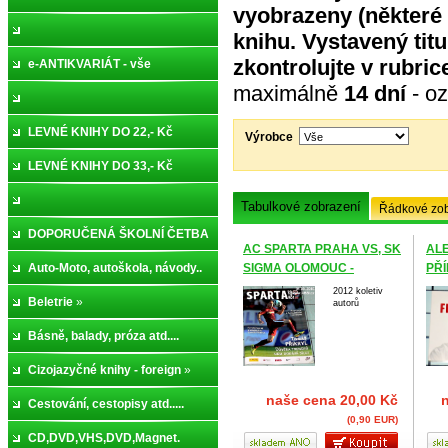
vyobrazeny (některé 
knihu
. Vystavený tit
zkontrolujte v rubri
e-ANTIKVARIÁT - vše
maximálně
14 dní
- o
LEVNÉ KNIHY DO 22,- Kč
Výrobce
LEVNÉ KNIHY DO 33,- Kč
Tabulkové zobrazení
Řádkové zob
DOPORUČENÁ ŠKOLNÍ ČETBA
AC SPARTA PRAHA VS, SK
ALE
»
Auto-Moto, autoškola, návody..
SIGMA OLOMOUC -
PŘÍ
SPARTA DO TO HO !
2012 koletiv
Beletrie
»
autorů
Básně, balady, próza atd....
Cizojazyčné knihy - foreign
»
naše cena
20,00 Kč
Cestování, cestopisy atd.....
(0,90 EUR)
CD,DVD,VHS,DVD,Magnet.