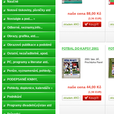
Naučné
Notové tiskoviny, písničky atd
naše cena
88,00 Kč
Nostalgie a pod....
»
(3,96 EUR)
Odborné, seznamy,info...
Obrazy, grafika, atd.....
Obrazové publikace a podobné
FOTBAL DO KAPSY 2001
FO
Ostatní, nezařaditelné, apod.
2001 Vais Jiří,
PC, programy a literatur atd..
Procházka Pavel
Peníze, vyznamenání, pohledy..
PODEPSANÉ KNIHY,
naše cena
44,00 Kč
ČÍSLOVANÉ, ..
Pohledy, dopisnice, kalendáře
»
(1,98 EUR)
Podnikání
Programy divadelní,výstav atd