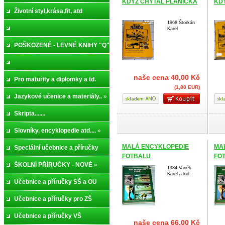
KDYŽ CHYTAL PLÁNIČKA
KD
Životní styl,krása,fit, atd
1968 Štorkán
Karel
POŠKOZENÉ - LEVNÉ KNIHY "Q"
naše cena
40,00 Kč
Pro maturity a diplomky a td.
(1,80 EUR)
Jazykové učenice a materiály..
»
Skripta.......
Slovníky, encyklopedie atd....
»
MALÁ ENCYKLOPEDIE
MA
Speciální učebnice a příručky
FOTBALU
FO
ŠKOLNÍ PŘÍRUČKY - NOVÉ
»
1984 Vaněk
Karel a kol.
Učebnice a příručky SŠ a OU
Učebnice a příručky pro ZŠ
Učebnice a příručky VŠ
naše cena
66,00 Kč