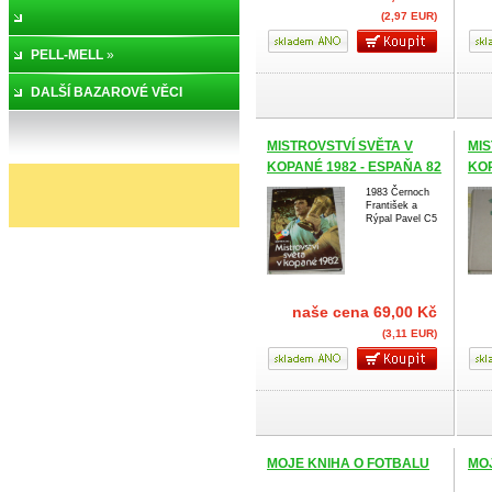
(2,97 EUR)
PELL-MELL
»
DALŠÍ BAZAROVÉ VĚCI
MISTROVSTVÍ SVĚTA V
MIS
KOPANÉ 1982 - ESPAŇA 82
KOP
1983 Černoch
František a
Rýpal Pavel C5
naše cena
69,00 Kč
(3,11 EUR)
MOJE KNIHA O FOTBALU
MO