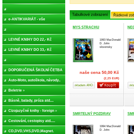
Tabulkové zobrazení
Řádkové zob
e-ANTIKVARIÁT - vše
MYS STRACHU
NE
LEVNÉ KNIHY DO 22,- Kč
1993 MacDonald
D. John
slovensky
LEVNÉ KNIHY DO 33,- Kč
DOPORUČENÁ ŠKOLNÍ ČETBA
naše cena
50,00 Kč
(2,25 EUR)
»
Auto-Moto, autoškola, návody..
Beletrie
»
Básně, balady, próza atd....
Cizojazyčné knihy - foreign
»
SMRTELNÝ POZDRAV
SM
Cestování, cestopisy atd.....
1994 MacDonald
D. John
CD,DVD,VHS,DVD,Magnet.