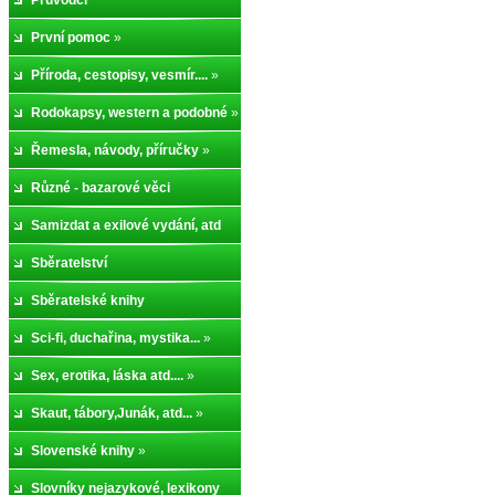
Průvodci
První pomoc
»
Příroda, cestopisy, vesmír....
»
Rodokapsy, western a podobné
»
Řemesla, návody, příručky
»
Různé - bazarové věci
Samizdat a exilové vydání, atd
Sběratelství
Sběratelské knihy
Sci-fi, duchařina, mystika...
»
Sex, erotika, láska atd....
»
Skaut, tábory,Junák, atd...
»
Slovenské knihy
»
Slovníky nejazykové, lexikony