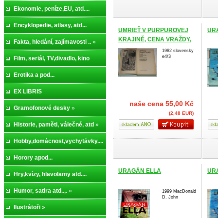
Ekonomie, peníze,EU, atd....
Encyklopedie, atlasy, atd...
UMRIEŤ V PURPUROVEJ
UR
KRAJINĚ, CENA VRAŽDY,
Fakta, hledání, zajímavosti ..
»
DOHODNÚŤ SA SO
1982 slovensky
e4/3
ŽRALOKEM
Film, seriál, TV,divadlo, kino
Erotika a pod...
EX LIBRIS
naše cena
55,00 Kč
Gramofonové desky
»
(2,48 EUR)
Historie, paměti, válečné, atd
»
Hobby,domácnost,vychytávky....
»
Horory apod...
URAGÁN ELLA
UR
Hry,kvízy, hlavolamy atd....
Humor, satira atd..,.
»
1999 MacDonald
D. John
Ilustrátoři
»