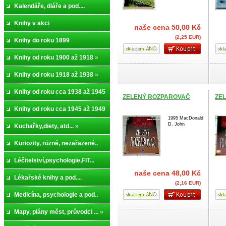
Kalendáře, diáře a pod....
Knihy v akci
naše cena
50,00 Kč
(2,25 EUR)
Knihy do roku 1899
Knihy od roku 1900 až 1918
»
Knihy od roku 1918 až 1938
»
Knihy od roku cca 1938 až 1945
ZELENÝ ROZPAROVAČ
ZE
»
Knihy od roku cca 1945 až 1949
1995 MacDonald
D. John
»
Kuchařky,diety, atd...
»
Kuriozity, různé, nezařazené..
Léčitelství,psychologie,FIT...
naše cena
48,00 Kč
Lékařské knihy a pod....
(2,16 EUR)
Medicína, psychologie a pod..
Mapy, plány měst, průvodci ...
»