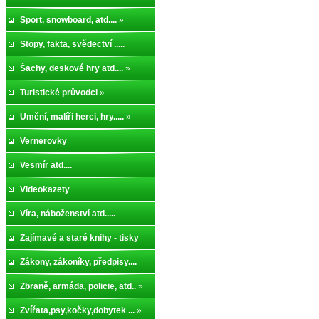
Sport, snowboard, atd....
»
Stopy, fakta, svědectví .....
Šachy, deskové hry atd....
»
Turistické průvodci
»
Umění, malíři herci, hry.....
»
Vernerovky
Vesmír atd....
Videokazety
Víra, náboženství atd.....
Zajímavé a staré knihy - tisky
Zákony, zákoníky, předpisy....
Zbraně, armáda, policie, atd..
»
Zvířata,psy,kočky,dobytek ...
»