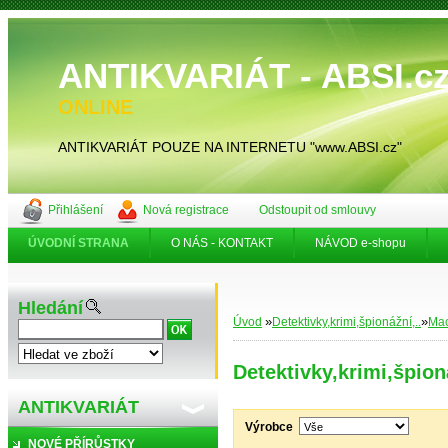
ANTIKVARIÁT - ABSI.
ONLINE
ANTIKVARIÁT POUZE NA INTERNETU "www.ABSI.cz"
Přihlášení
Nová registrace
Odstoupit od smlouvy
ÚVODNÍ STRANA
O NÁS - KONTAKT
NÁVOD e-shopu
Hledání
»
»
Úvod
Detektivky,krimi,špionážní,..
Mac
Detektivky,krimi,špion
ANTIKVARIÁT
Výrobce
NOVÉ PŘÍRŮSTKY