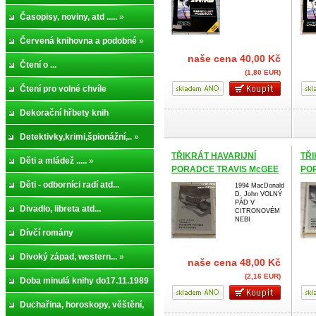
kazety,
Časopisy, noviny, atd .....
»
»
Červená knihovna a podobné
»
naše cena
40,00 Kč
Čtení o ...
(1,80 EUR)
Čtení pro volné chvíle
Dekorační hřbety knih
Detektivky,krimi,špionážní,..
»
TŘIKRÁT HAVARIJNÍ
TŘI
Děti a mládež .....
»
PORADCE TRAVIS McGEE
PO
Děti - odborníci radí atd...
1994 MacDonald
D. John VOLNÝ
PÁD V
Divadlo, libreta atd...
CITRONOVÉM
NEBI
Dívčí romány
Divoký západ, western...
»
naše cena
48,00 Kč
(2,16 EUR)
Doba minulá knihy do17.11.1989
»
Duchařina, horoskopy, věštění,